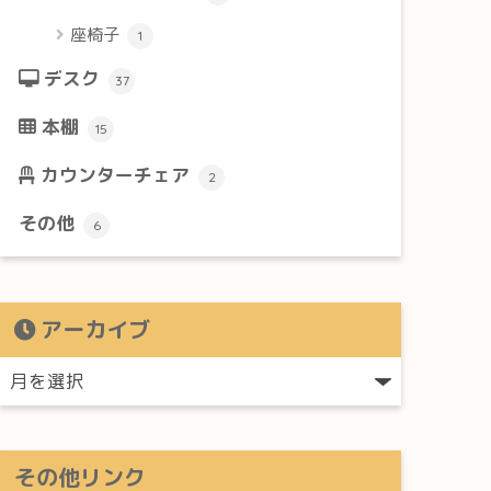
座椅子
1
デスク
37
本棚
15
カウンターチェア
2
その他
6
アーカイブ
その他リンク