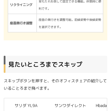
背もたれを倒して固定できる機能。休憩時に便
リクライニング
利です。
座面の奥行きを調整可能。前傾姿勢や後傾姿勢
座面奥行き調整
を選択できます。
見たいところまでスキップ
スキップボタンを押すと、そのオフィスチェアの紹介して
いることろまで飛べます。
サリダ YL9A
サンワダイレクト
Hbad