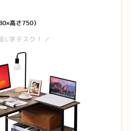
80×高さ750）
るL字デスク！